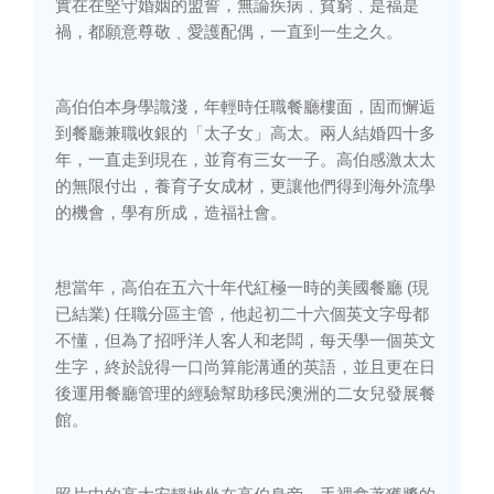
實在在堅守婚姻的盟誓，無論疾病﹑貧窮﹑是福是
禍，都願意尊敬﹑愛護配偶，一直到一生之久。
高伯伯本身學識淺，年輕時任職餐廳樓面，固而懈逅
到餐廳兼職收銀的「太子女」高太。兩人結婚四十多
年，一直走到現在，並育有三女一子。高伯感激太太
的無限付出，養育子女成材，更讓他們得到海外流學
的機會，學有所成，造福社會。
想當年，高伯在五六十年代紅極一時的美國餐廳
(
現
已結業
)
任職分區主管，他起初二十六個英文字母都
不懂，但為了招呼洋人客人和老闆，每天學一個英文
生字，終於說得一口尚算能溝通的英語，並且更在日
後運用餐廳管理的經驗幫助移民澳洲的二女兒發展餐
館。