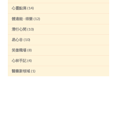
心靈點滴 (14)
體適能 ‧ 得樂 (12)
潛行心間 (10)
易心谷 (10)
笑傲職場 (8)
心林手記 (4)
醫藥新領域 (1)