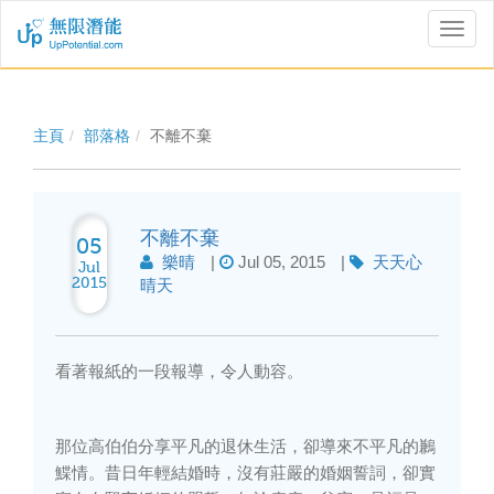
Toggl
naviga
主頁
部落格
不離不棄
不離不棄
05
樂晴
|
Jul 05, 2015
|
天天心
Jul
2015
晴天
看著報紙的一段報導，令人動容。
那位高伯伯分享平凡的退休生活，卻導來不平凡的鶼
鰈情。昔日年輕結婚時，沒有莊嚴的婚姻誓詞，卻實