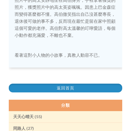
照片中的高太安靜地坐在高伯身旁，手裡拿著獲獎的
照片，獲獎照片中的高太英姿颯颯。因患上巴金森症
而變得甚麼都不懂。高伯微笑指出自己沒甚麼專長，
退休後可做的事不多，反而現在最忙是留在家中照顧
這個可愛的老伴。高伯對高太溫馨的叮嚀愛語，每個
小動作都充滿愛，不離也不棄。
看著這對小人物的小故事，真教人動容不已。
返回首頁
分類
天天心晴天 (55)
同路人 (27)