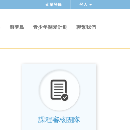
企業登錄
登入
程
潛夢島
青少年關愛計劃
聯繫我們
課程審核團隊